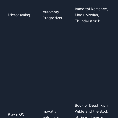
Immortal Romance,
Automaty,
Microgaming
Mega Moolah,
Progresivní
Thunderstruck
Book of Dead, Rich
Inovativní
Wilde and the Book
Play'n GO
automaty
of Dead, Temple