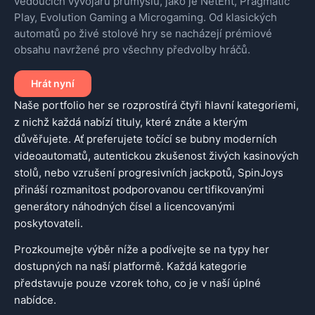
vedoucích vývojářů průmyslu, jako je NetEnt, Pragmatic
Play, Evolution Gaming a Microgaming. Od klasických
automatů po živé stolové hry se nacházejí prémiové
obsahu navržené pro všechny předvolby hráčů.
Hrát nyní
Naše portfolio her se rozprostírá čtyři hlavní kategoriemi,
z nichž každá nabízí tituly, které znáte a kterým
důvěřujete. Ať preferujete točící se bubny moderních
videoautomatů, autentickou zkušenost živých kasinových
stolů, nebo vzrušení progresivních jackpotů, SpinJoys
přináší rozmanitost podporovanou certifikovanými
generátory náhodných čísel a licencovanými
poskytovateli.
Prozkoumejte výběr níže a podívejte se na typy her
dostupných na naší platformě. Každá kategorie
představuje pouze vzorek toho, co je v naší úplné
nabídce.