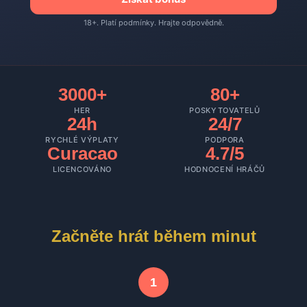
18+. Platí podmínky. Hrajte odpovědně.
3000+
80+
HER
POSKYTOVATELŮ
24h
24/7
RYCHLÉ VÝPLATY
PODPORA
Curacao
4.7/5
LICENCOVÁNO
HODNOCENÍ HRÁČŮ
Začněte hrát během minut
1