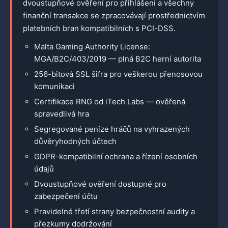
dvoustupňové ověření pro přihlášení a všechny
finanční transakce se zpracovávají prostřednictvím
platebních bran kompatibilních s PCI-DSS.
Malta Gaming Authority License:
MGA/B2C/403/2019 — plná B2C herní autorita
256-bitová SSL šifra pro veškerou přenosovou
komunikaci
Certifikace RNG od iTech Labs — ověřená
spravedlivá hra
Segregované peníze hráčů na vyhrazených
důvěryhodných účtech
GDPR-kompatibilní ochrana a řízení osobních
údajů
Dvoustupňové ověření dostupné pro
zabezpečení účtu
Pravidelné třetí strany bezpečnostní audity a
přezkumy dodržování