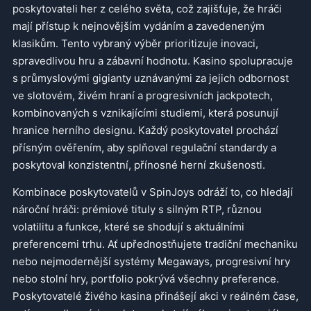
poskytovateli her z celého světa, což zajišťuje, že hráči
mají přístup k nejnovějším vydáním a zavedeneným
klasikům. Tento vybraný výběr prioritizuje inovaci,
spravedlivou hru a zábavní hodnotu. Kasino spolupracuje
s průmyslovými gigianty uznávanými za jejich odbornost
ve slotovém, živém hraní a progresivních jackpotech,
kombinovaných s vznikajícími studiemi, která posunují
hranice herního designu. Každý poskytovatel prochází
přísným ověřením, aby splňoval regulační standardy a
poskytoval konzistentní, přínosné herní zkušenosti.
Kombinace poskytovatelů v SpinJoys odráží to, co hledají
nároční hráči: prémiové tituly s silným RTP, různou
volatilitu a funkce, které se shodují s aktuálními
preferencemi trhu. Ať upřednostňujete tradiční mechaniku
nebo nejmodernější systémy Megaways, progresivní hry
nebo stolní hry, portfolio pokrývá všechny preference.
Poskytovatelé živého kasina přinášejí akci v reálném čase,