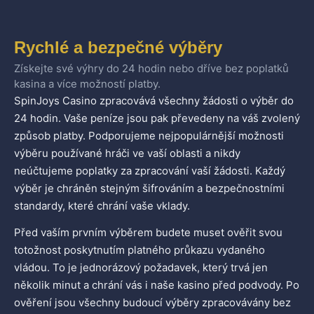
Rychlé a bezpečné výběry
Získejte své výhry do 24 hodin nebo dříve bez poplatků
kasina a více možností platby.
SpinJoys Casino zpracovává všechny žádosti o výběr do
24 hodin. Vaše peníze jsou pak převedeny na váš zvolený
způsob platby. Podporujeme nejpopulárnější možnosti
výběru používané hráči ve vaší oblasti a nikdy
neúčtujeme poplatky za zpracování vaší žádosti. Každý
výběr je chráněn stejným šifrováním a bezpečnostními
standardy, které chrání vaše vklady.
Před vaším prvním výběrem budete muset ověřit svou
totožnost poskytnutím platného průkazu vydaného
vládou. To je jednorázový požadavek, který trvá jen
několik minut a chrání vás i naše kasino před podvody. Po
ověření jsou všechny budoucí výběry zpracovávány bez