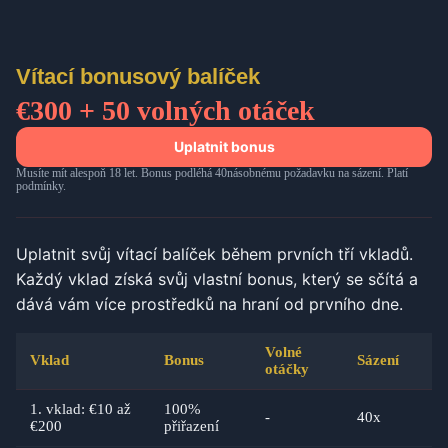
Vítací bonusový balíček
€300 + 50 volných otáček
Uplatnit bonus
Musíte mít alespoň 18 let. Bonus podléhá 40násobnému požadavku na sázení. Platí
podmínky.
Uplatnit svůj vítací balíček během prvních tří vkladů.
Každý vklad získá svůj vlastní bonus, který se sčítá a
dává vám více prostředků na hraní od prvního dne.
Volné
Vklad
Bonus
Sázení
otáčky
1. vklad: €10 až
100%
-
40x
€200
přiřazení