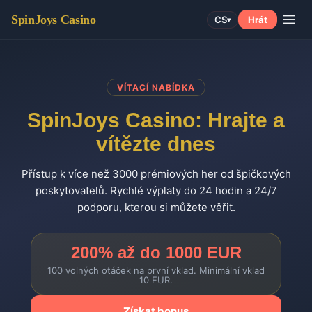
SpinJoys Casino
CS
Hrát
▾
VÍTACÍ NABÍDKA
SpinJoys Casino: Hrajte a
vítězte dnes
Přístup k více než 3000 prémiových her od špičkových
poskytovatelů. Rychlé výplaty do 24 hodin a 24/7
podporu, kterou si můžete věřit.
200% až do 1000 EUR
100 volných otáček na první vklad. Minimální vklad
10 EUR.
Získat bonus