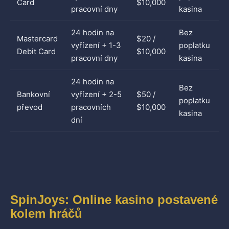
Card
$10,000
pracovní dny
kasina
24 hodin na
Bez
Mastercard
$20 /
vyřízení + 1-3
poplatku
Debit Card
$10,000
pracovní dny
kasina
24 hodin na
Bez
Bankovní
vyřízení + 2-5
$50 /
poplatku
převod
pracovních
$10,000
kasina
dní
SpinJoys: Online kasino postavené
kolem hráčů