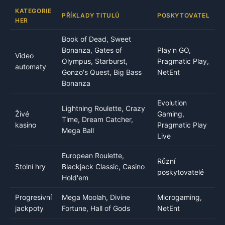
KATEGORIE
PŘÍKLADY TITULŮ
POSKYTOVATEL
HER
Book of Dead, Sweet
Bonanza, Gates of
Play'n GO,
Video
Olympus, Starburst,
Pragmatic Play,
automaty
Gonzo's Quest, Big Bass
NetEnt
Bonanza
Evolution
Lightning Roulette, Crazy
Živé
Gaming,
Time, Dream Catcher,
kasino
Pragmatic Play
Mega Ball
Live
European Roulette,
Různí
Stolní hry
Blackjack Classic, Casino
poskytovatelé
Hold'em
Progresivní
Mega Moolah, Divine
Microgaming,
jackpoty
Fortune, Hall of Gods
NetEnt