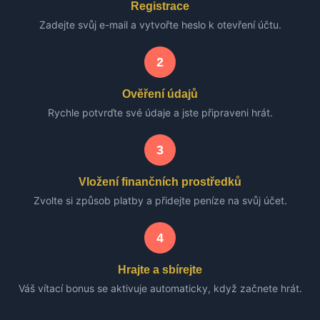
Registrace
Zadejte svůj e-mail a vytvořte heslo k otevření účtu.
2
Ověření údajů
Rychle potvrďte své údaje a jste připraveni hrát.
3
Vložení finančních prostředků
Zvolte si způsob platby a přidejte peníze na svůj účet.
4
Hrajte a sbírejte
Váš vítací bonus se aktivuje automaticky, když začnete hrát.