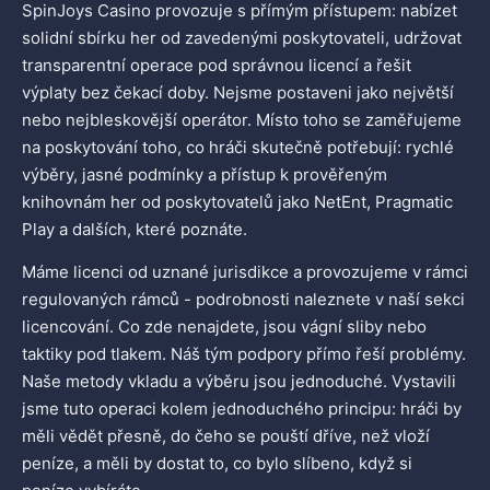
SpinJoys Casino provozuje s přímým přístupem: nabízet
solidní sbírku her od zavedenými poskytovateli, udržovat
transparentní operace pod správnou licencí a řešit
výplaty bez čekací doby. Nejsme postaveni jako největší
nebo nejbleskovější operátor. Místo toho se zaměřujeme
na poskytování toho, co hráči skutečně potřebují: rychlé
výběry, jasné podmínky a přístup k prověřeným
knihovnám her od poskytovatelů jako NetEnt, Pragmatic
Play a dalších, které poznáte.
Máme licenci od uznané jurisdikce a provozujeme v rámci
regulovaných rámců - podrobnosti naleznete v naší sekci
licencování. Co zde nenajdete, jsou vágní sliby nebo
taktiky pod tlakem. Náš tým podpory přímo řeší problémy.
Naše metody vkladu a výběru jsou jednoduché. Vystavili
jsme tuto operaci kolem jednoduchého principu: hráči by
měli vědět přesně, do čeho se pouští dříve, než vloží
peníze, a měli by dostat to, co bylo slíbeno, když si