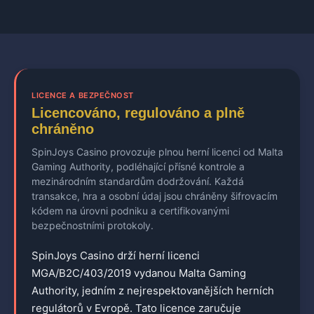
LICENCE A BEZPEČNOST
Licencováno, regulováno a plně
chráněno
SpinJoys Casino provozuje plnou herní licenci od Malta
Gaming Authority, podléhající přísné kontrole a
mezinárodním standardům dodržování. Každá
transakce, hra a osobní údaj jsou chráněny šifrovacím
kódem na úrovni podniku a certifikovanými
bezpečnostními protokoly.
SpinJoys Casino drží herní licenci
MGA/B2C/403/2019 vydanou Malta Gaming
Authority, jedním z nejrespektovanějších herních
regulátorů v Evropě. Tato licence zaručuje