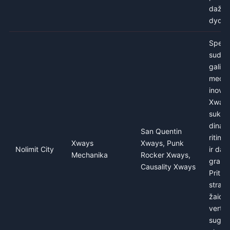
dažnu
dydį.
Specia
sudėt
galinč
mecha
inovac
Xways
sukuri
dinam
San Quentin
ritinėl
Xways
Xways, Punk
Nolimit City
ir dau
Mechanika
Rocker Xways,
grand
Causality Xways
Pritra
strate
žaidėj
vertin
sugeb