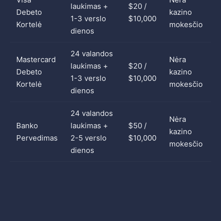
laukimas +
$20 /
Debeto
kazino
1-3 verslo
$10,000
Kortelė
mokesčio
dienos
24 valandos
Mastercard
Nėra
laukimas +
$20 /
Debeto
kazino
1-3 verslo
$10,000
Kortelė
mokesčio
dienos
24 valandos
Nėra
Banko
laukimas +
$50 /
kazino
Pervedimas
2-5 verslo
$10,000
mokesčio
dienos