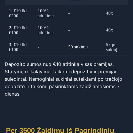
1: €10 iki
100%
-
40x
€200
atitikimas
2: €10 iki
100%
-
40x
€100
atitikimas
3: €10 iki
5x per
-
50 sukinių
€100
sukinį
Depozito sumos nuo €10 atitinka visas premijas.
Statymų reikalavimai taikomi depozitui ir premijai
sujedintai. Nemoginiai sukiniai suteikiami po trečiojo
depozito ir taikomi pasirinktoms žaidžiamosioms 7
dienas.
Per 3500 Žaidimų iš Pagrindinių