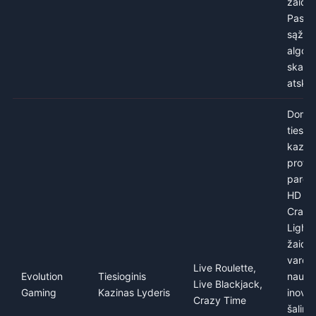
žaidi
Pasiti
sąžin
algori
skaidr
atskle
Domin
tiesio
kazin
profes
pardav
HD sr
Crazy 
Lightn
žaidž
varo į
Live Roulette,
Evolution
Tiesioginis
naudo
Live Blackjack,
Gaming
Kazinas Lyderis
inova
Crazy Time
šalini