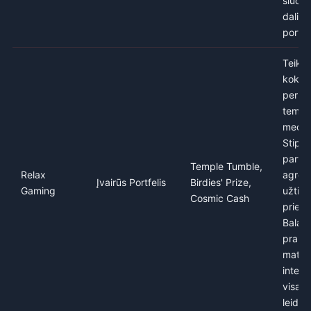
šiuola
dalies
portfe
Teikia
kokybė
per ke
temas 
mecha
Stipri
partne
Temple Tumble,
Relax
agrega
Įvairūs Portfelis
Birdies' Prize,
Gaming
užtikr
Cosmic Cash
prieig
Balan
pramo
matem
integ
visam
leidiny