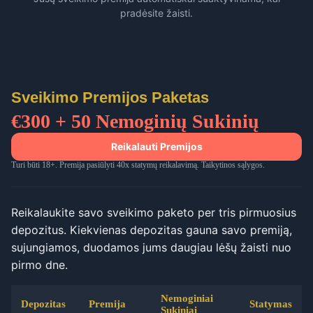
pradėsite žaisti.
Sveikimo Premijos Paketas
€300 + 50 Nemoginių Sukinių
Reikalauti Premijos
Turi būti 18+. Premija pasiūlyti 40x statymų reikalavimą. Taikytinos sąlygos.
Reikalaukite savo sveikimo paketo per tris pirmuosius
depozitus. Kiekvienas depozitas gauna savo premiją,
sujungiamos, duodamos jums daugiau lėšų žaisti nuo
pirmo dne.
Nemoginiai
Depozitas
Premija
Statymas
Sukiniai