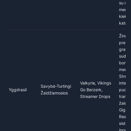
su na
mech
kiekv
katalo
Žinomi
premi
grafin
sudėt
bonus
mecha
Strea
Valkyrie, Vikings
integr
Savybė-Turtingi
Yggdrasil
Go Berzerk,
puola
Žaidžiamosios
Streamer Drops
transl
žaidėj
Gigabl
React
siste
inovac