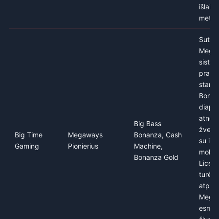
išlaik
metrik
Sutva
Mega
siste
pramo
standa
Bonan
diapa
atneš
Big Bass
žvejy
Big Time
Megaways
Bonanza, Cash
su iši
Gaming
Pionierius
Machine,
moka
Bonanza Gold
Licenc
turėto
atpaž
Megaw
esmin