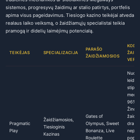
sistemos, progresyvų žaidimų ar stalio patirtys, portfelis
apima visus pageidavimus. Tiesiogo kazino teikėjai atveda
realaus laiko veiksmą, o žaidžiamųjų specialistai teikia
pramogą ir didelių laimėjimų potencialą.
KODĖ
PARAŠO
TEIKĖJAS
SPECIALIZACIJA
ŽAIDĖ
ŽAIDŽIAMOSIOS
VERT
Nuose
leidini
stiprią
mecha
96%+ 
Žinomi
Gates of
žaidė
Žaidžiamosios,
Pragmatic
Olympus, Sweet
draugi
Tiesioginis
Play
Bonanza, Live
nepas
Kazinas
Roulette
populi