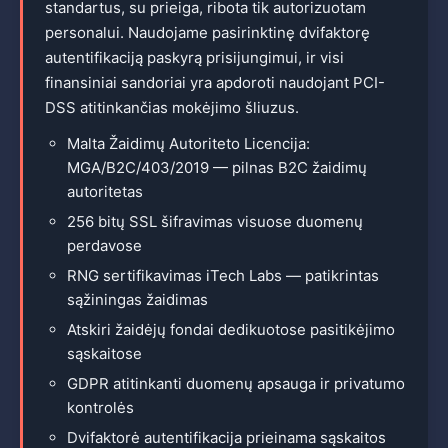
standartus, su prieiga, ribota tik autorizuotam
personalui. Naudojame pasirinktinę dvifaktorę
autentifikaciją paskyrą prisijungimui, ir visi
finansiniai sandoriai yra apdoroti naudojant PCI-
DSS atitinkančias mokėjimo šliuzus.
Malta Žaidimų Autoriteto Licencija:
MGA/B2C/403/2019 — pilnas B2C žaidimų
autoritetas
256 bitų SSL šifravimas visuose duomenų
perdavose
RNG sertifikavimas iTech Labs — patikrintas
sąžiningas žaidimas
Atskiri žaidėjų fondai dedikuotose pasitikėjimo
sąskaitose
GDPR atitinkanti duomenų apsauga ir privatumo
kontrolės
Dvifaktorė autentifikacija prieinama sąskaitos