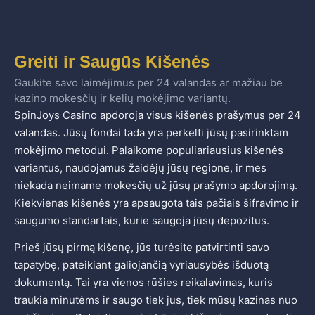
Greiti ir Saugūs Kišenės
Gaukite savo laimėjimus per 24 valandas ar mažiau be
kazino mokesčių ir kelių mokėjimo variantų.
SpinJoys Casino apdoroja visus kišenės prašymus per 24
valandas. Jūsų fondai tada yra perkelti jūsų pasirinktam
mokėjimo metodui. Palaikome populiariausius kišenės
variantus, naudojamus žaidėjų jūsų regione, ir mes
niekada neimame mokesčių už jūsų prašymo apdorojimą.
Kiekvienas kišenės yra apsaugota tais pačiais šifravimo ir
saugumo standartais, kurie saugoja jūsų depozitus.
Prieš jūsų pirmą kišenę, jūs turėsite patvirtinti savo
tapatybę, pateikiant galiojančią vyriausybės išduotą
dokumentą. Tai yra vienos rūšies reikalavimas, kuris
traukia minutėms ir saugo tiek jus, tiek mūsų kazinas nuo